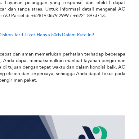
n. Layanan pelanggan yang responsif dan efektif dapat
ar dan tanpa stres. Untuk informasi detail mengenai AO
 AO Parcel di +62819 0679 2999 / +6221 8973713.
skon Tarif Tiket Hanya 50rb Dalam Rute Ini!
cepat dan aman memerlukan perhatian terhadap beberapa
tas, Anda dapat memaksimalkan manfaat layanan pengiriman
di tujuan dengan tepat waktu dan dalam kondisi baik. AO
ng efisien dan terpercaya, sehingga Anda dapat fokus pada
 pengiriman paket.