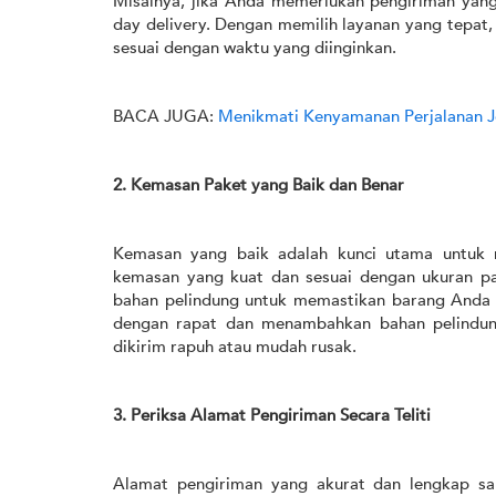
Misalnya, jika Anda memerlukan pengiriman yang 
day delivery. Dengan memilih layanan yang tepat
sesuai dengan waktu yang diinginkan.
BACA JUGA:
Menikmati Kenyamanan Perjalanan Jo
2. Kemasan Paket yang Baik dan Benar
Kemasan yang baik adalah kunci utama untuk
kemasan yang kuat dan sesuai dengan ukuran p
bahan pelindung untuk memastikan barang Anda 
dengan rapat dan menambahkan bahan pelindung
dikirim rapuh atau mudah rusak.
3. Periksa Alamat Pengiriman Secara Teliti
Alamat pengiriman yang akurat dan lengkap sa