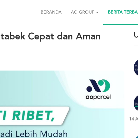
BERANDA
AO GROUP
BERITA TERB
etabek Cepat dan Aman
U
14 A