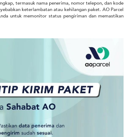
lengkap, termasuk nama penerima, nomor telepon, dan kode
yebabkan keterlambatan atau kehilangan paket. AO Parcel
Anda untuk memonitor status pengiriman dan memastikan