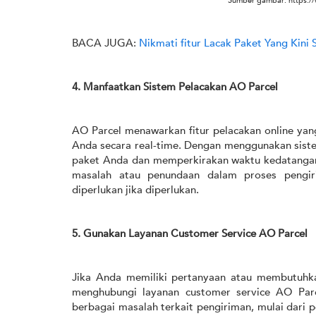
Sumber gambar: https:/
BACA JUGA:
Nikmati fitur Lacak Paket Yang Kini
4. Manfaatkan Sistem Pelacakan AO Parcel
AO Parcel menawarkan fitur pelacakan online y
Anda secara real-time. Dengan menggunakan sistem
paket Anda dan memperkirakan waktu kedatangan.
masalah atau penundaan dalam proses pengi
diperlukan jika diperlukan.
5. Gunakan Layanan Customer Service AO Parcel
Jika Anda memiliki pertanyaan atau membutuhka
menghubungi layanan customer service AO Par
berbagai masalah terkait pengiriman, mulai dari