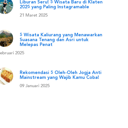
Liburan Seru! 5 Wisata Baru di Klaten
2025 yang Paling Instagramable
21 Maret 2025
5 Wisata Kaliurang yang Menawarkan
Suasana Tenang dan Asri untuk
Melepas Penat
ebruari 2025
Rekomendasi 5 Oleh-Oleh Jogja Anti
Mainstream yang Wajib Kamu Coba!
09 Januari 2025