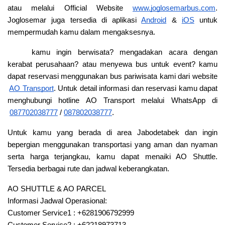
atau melalui Official Website
www.joglosemarbus.com
. 
Joglosemar juga tersedia di aplikasi
Android
 &
iOS
 untuk 
mempermudah kamu dalam mengaksesnya.
kamu ingin berwisata? mengadakan acara dengan 
kerabat perusahaan? atau menyewa bus untuk event? kamu 
dapat reservasi menggunakan bus pariwisata kami dari website
AO Transport
. Untuk detail informasi dan reservasi kamu dapat 
menghubungi hotline AO Transport melalui WhatsApp di
087702038777
 /
087802038777
.
Untuk kamu yang berada di area Jabodetabek dan ingin 
bepergian menggunakan transportasi yang aman dan nyaman 
serta harga terjangkau, kamu dapat menaiki AO Shuttle. 
Tersedia berbagai rute dan jadwal keberangkatan.
AO SHUTTLE & AO PARCEL
Informasi Jadwal Operasional: 
Customer Service1 : +6281906792999
Customer Service2 : +62218973713