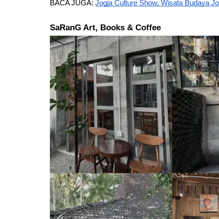
BACA JUGA: 
Jogja Culture Show, Wisata Budaya Jo
SaRanG Art, Books & Coffee