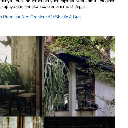
 punya keunikan tersendiri yang dijamin bikin kamu ketagihan 
engkapnya dan temukan cafe impianmu di Jogja!
as Premium Neo Grantour AO Shuttle & Bus