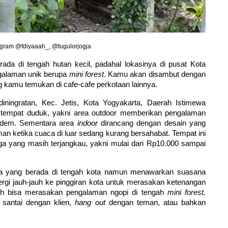
gram @fdiyaaah_, @tugulorjogja
ada di tengah hutan kecil, padahal lokasinya di pusat Kota 
galaman unik berupa 
mini forest
. Kamu akan disambut dengan 
 kamu temukan di cafe-cafe perkotaan lainnya.
diningratan, Kec. Jetis, Kota Yogyakarta, Daerah Istimewa 
tempat duduk, yakni area outdoor memberikan pengalaman 
adem. Sementara area 
indoor
 dirancang dengan desain yang 
 ketika cuaca di luar sedang kurang bersahabat. Tempat ini 
ga yang masih terjangkau, yakni mulai dari Rp10.000 sampai 
a yang berada di tengah kota namun menawarkan suasana 
pergi jauh-jauh ke pinggiran kota untuk merasakan ketenangan 
h bisa merasakan pengalaman ngopi di tengah 
mini forest.
 
santai dengan klien, 
hang out
 dengan teman, atau bahkan 