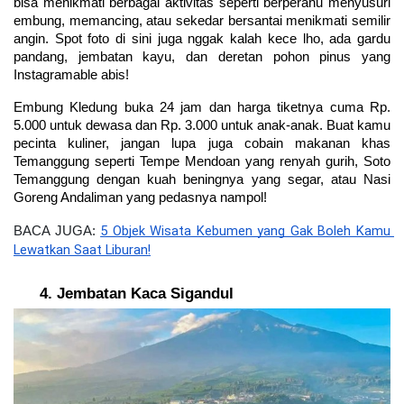
bisa menikmati berbagai aktivitas seperti berperahu menyusuri 
embung, memancing, atau sekedar bersantai menikmati semilir 
angin. Spot foto di sini juga nggak kalah kece lho, ada gardu 
pandang, jembatan kayu, dan deretan pohon pinus yang 
Instagramable abis!
Embung Kledung buka 24 jam dan harga tiketnya cuma Rp. 
5.000 untuk dewasa dan Rp. 3.000 untuk anak-anak. Buat kamu 
pecinta kuliner, jangan lupa juga cobain makanan khas 
Temanggung seperti Tempe Mendoan yang renyah gurih, Soto 
Temanggung dengan kuah beningnya yang segar, atau Nasi 
Goreng Andaliman yang pedasnya nampol!
5 Objek Wisata Kebumen yang Gak Boleh Kamu 
BACA JUGA:
Lewatkan Saat Liburan!
Jembatan Kaca Sigandul