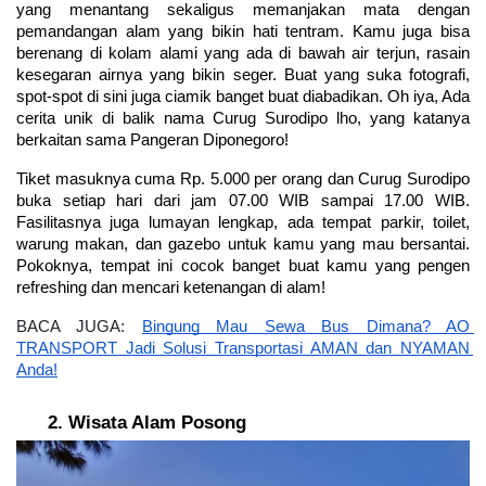
yang menantang sekaligus memanjakan mata dengan 
pemandangan alam yang bikin hati tentram. Kamu juga bisa 
berenang di kolam alami yang ada di bawah air terjun, rasain 
kesegaran airnya yang bikin seger. Buat yang suka fotografi, 
spot-spot di sini juga ciamik banget buat diabadikan. Oh iya, Ada 
cerita unik di balik nama Curug Surodipo lho, yang katanya 
berkaitan sama Pangeran Diponegoro!
Tiket masuknya cuma Rp. 5.000 per orang dan Curug Surodipo 
buka setiap hari dari jam 07.00 WIB sampai 17.00 WIB. 
Fasilitasnya juga lumayan lengkap, ada tempat parkir, toilet, 
warung makan, dan gazebo untuk kamu yang mau bersantai. 
Pokoknya, tempat ini cocok banget buat kamu yang pengen 
refreshing dan mencari ketenangan di alam!
BACA JUGA: 
Bingung Mau Sewa Bus Dimana? AO 
TRANSPORT Jadi Solusi Transportasi AMAN dan NYAMAN 
Anda!
Wisata Alam Posong 