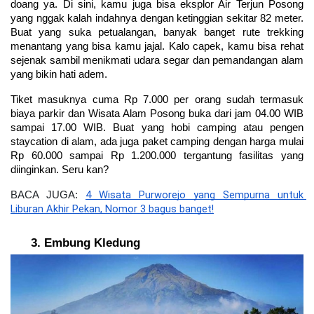
doang ya. Di sini, kamu juga bisa eksplor Air Terjun Posong 
yang nggak kalah indahnya dengan ketinggian sekitar 82 meter. 
Buat yang suka petualangan, banyak banget rute trekking 
menantang yang bisa kamu jajal. Kalo capek, kamu bisa rehat 
sejenak sambil menikmati udara segar dan pemandangan alam 
yang bikin hati adem.
Tiket masuknya cuma Rp 7.000 per orang sudah termasuk 
biaya parkir dan Wisata Alam Posong buka dari jam 04.00 WIB 
sampai 17.00 WIB. Buat yang hobi camping atau pengen 
staycation di alam, ada juga paket camping dengan harga mulai 
Rp 60.000 sampai Rp 1.200.000 tergantung fasilitas yang 
diinginkan. Seru kan?
4 Wisata Purworejo yang Sempurna untuk 
BACA JUGA: 
Liburan Akhir Pekan, Nomor 3 bagus banget!
Embung Kledung 