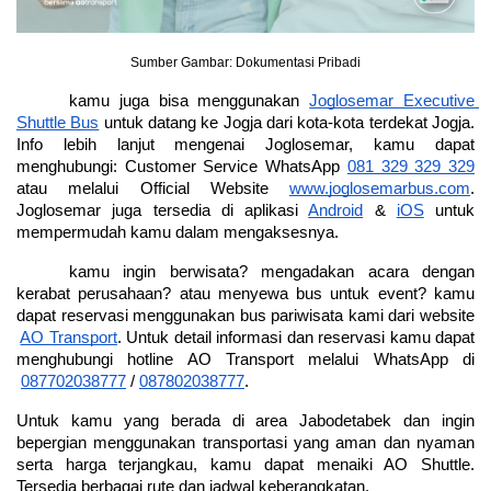
Sumber Gambar: Dokumentasi Pribadi
kamu juga bisa menggunakan
Joglosemar Executive 
Shuttle Bus
 untuk datang ke Jogja dari kota-kota terdekat Jogja. 
Info lebih lanjut mengenai Joglosemar, kamu dapat 
menghubungi: Customer Service WhatsApp
081 329 329 329
atau melalui Official Website
www.joglosemarbus.com
. 
Joglosemar juga tersedia di aplikasi
Android
 &
iOS
 untuk 
mempermudah kamu dalam mengaksesnya.
kamu ingin berwisata? mengadakan acara dengan 
kerabat perusahaan? atau menyewa bus untuk event? kamu 
dapat reservasi menggunakan bus pariwisata kami dari website
AO Transport
. Untuk detail informasi dan reservasi kamu dapat 
menghubungi hotline AO Transport melalui WhatsApp di
087702038777
 /
087802038777
.
Untuk kamu yang berada di area Jabodetabek dan ingin 
bepergian menggunakan transportasi yang aman dan nyaman 
serta harga terjangkau, kamu dapat menaiki AO Shuttle. 
Tersedia berbagai rute dan jadwal keberangkatan.