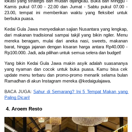
lokasi yang strategis dan mudah dijangkau. Buka dari Minggu - 
Kamis pukul 07.00 - 22.00 dan Jumat - Sabtu pukul 07.00 - 
23.00, tempat ini memberikan waktu yang fleksibel untuk 
berbuka puasa.
Kedai Gula Jawa menyediakan sajian Nusantara yang lengkap, 
dari makanan tradisional sampai takjil yang bikin ngiler. Menu 
mereka beragam, mulai dari aneka nasi, sweets, makanan 
barat, hingga jajanan dengan kisaran harga antara Rp40.000 - 
Rp100.000. Jadi, ada pilihan untuk semua selera dan budget!
Yang bikin Kedai Gula Jawa makin asyik adalah suasananya 
yang nyaman dan cocok untuk buka puasa. Kamu bisa cek 
update menu terbaru dan promo-promo menarik selama bulan 
Ramadhan di akun Instagram mereka @kedaigulajawa.
BACA JUGA: 
Sahur di Semarang? Ini 5 Tempat Makan yang 
Paling Dicari!
Aroem Resto