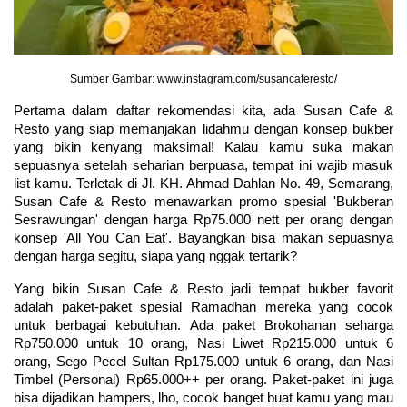
Sumber Gambar: www.instagram.com/susancaferesto/
Pertama dalam daftar rekomendasi kita, ada Susan Cafe & 
Resto yang siap memanjakan lidahmu dengan konsep bukber 
yang bikin kenyang maksimal! Kalau kamu suka makan 
sepuasnya setelah seharian berpuasa, tempat ini wajib masuk 
list kamu. Terletak di Jl. KH. Ahmad Dahlan No. 49, Semarang, 
Susan Cafe & Resto menawarkan promo spesial 'Bukberan 
Sesrawungan' dengan harga Rp75.000 nett per orang dengan 
konsep 'All You Can Eat'. Bayangkan bisa makan sepuasnya 
dengan harga segitu, siapa yang nggak tertarik?
Yang bikin Susan Cafe & Resto jadi tempat bukber favorit 
adalah paket-paket spesial Ramadhan mereka yang cocok 
untuk berbagai kebutuhan. Ada paket Brokohanan seharga 
Rp750.000 untuk 10 orang, Nasi Liwet Rp215.000 untuk 6 
orang, Sego Pecel Sultan Rp175.000 untuk 6 orang, dan Nasi 
Timbel (Personal) Rp65.000++ per orang. Paket-paket ini juga 
bisa dijadikan hampers, lho, cocok banget buat kamu yang mau 