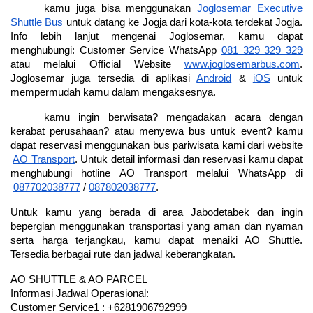
kamu juga bisa menggunakan
Joglosemar Executive 
Shuttle Bus
 untuk datang ke Jogja dari kota-kota terdekat Jogja. 
Info lebih lanjut mengenai Joglosemar, kamu dapat 
menghubungi: Customer Service WhatsApp
081 329 329 329
atau melalui Official Website
www.joglosemarbus.com
. 
Joglosemar juga tersedia di aplikasi
Android
 &
iOS
 untuk 
mempermudah kamu dalam mengaksesnya.
kamu ingin berwisata? mengadakan acara dengan 
kerabat perusahaan? atau menyewa bus untuk event? kamu 
dapat reservasi menggunakan bus pariwisata kami dari website
AO Transport
. Untuk detail informasi dan reservasi kamu dapat 
menghubungi hotline AO Transport melalui WhatsApp di
087702038777
 /
087802038777
.
Untuk kamu yang berada di area Jabodetabek dan ingin 
bepergian menggunakan transportasi yang aman dan nyaman 
serta harga terjangkau, kamu dapat menaiki AO Shuttle. 
Tersedia berbagai rute dan jadwal keberangkatan.
AO SHUTTLE & AO PARCEL
Informasi Jadwal Operasional: 
Customer Service1 : +6281906792999