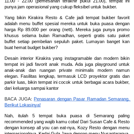
11.00 - 22.00 (pemesanan terakhir pukul 21.00), tempat ini 
punya jam operasional yang cukup fleksibel untuk bukber.
Yang bikin Kirakira Resto & Cafe jadi tempat bukber favorit 
adalah menu buffet spesial mereka untuk buka puasa dengan 
harga Rp 89.000 per orang (nett). Mereka juga punya promo 
khusus selama bulan Ramadhan, seperti gratis satu paket 
buffet setiap pembelian sepuluh paket. Lumayan banget kan 
buat hemat budget bukber?
Desain interior Kirakira yang instagramable dan modern bikin 
tempat ini jadi favorit anak muda. Ada juga playground untuk 
anak-anak dan ruangan private minimalis modern namun 
elegan. Fasilitas lengkap, termasuk LCD proyektor gratis dan 
parkir luas, bikin tempat ini cocok untuk berbagai acara bukber, 
dari keluarga sampai kantor
BACA JUGA: 
Penasaran dengan Pasar Ramadan Semarang, 
Berikut Lokasinya!
Nah, itulah 5 tempat buka puasa di Semarang paling 
recommended yang wajib kamu coba! Dari Susan Cafe & Resto 
dengan konsep all you can eat-nya, Kozy Resto dengan menu 
internasionalnya, Kedai Gula Jawa dengan menu Nusantaranya, 