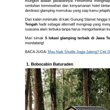
mungkin adalah jawabannya! Fenomena menginap
sentuhan kemewahan dan kenyamanan hotel bintang
destinasi glamping memukau yang siap kamu jelajahi
Dari kabin minimalis di kaki Gunung Slamet hingg
Tengah
 hadir sebagai alternatif menginap yang men
suasana alam terbuka tanpa harus mengorbankan k
Mari simak 
5 lokasi glamping terbaik di Jawa T
mendatang!
BACA JUGA: 
Mau Naik Shuttle Jogja-Jateng? Cek D
Bobocabin Baturaden