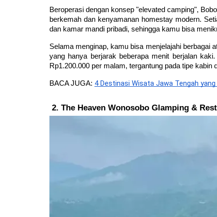
Beroperasi dengan konsep "elevated camping", Bo
berkemah dan kenyamanan homestay modern. Setiap k
dan kamar mandi pribadi, sehingga kamu bisa meni
Selama menginap, kamu bisa menjelajahi berbagai atr
yang hanya berjarak beberapa menit berjalan kaki. 
Rp1.200.000 per malam, tergantung pada tipe kabi
4 Destinasi Wisata Jawa Tengah yang 
BACA JUGA: 
The Heaven Wonosobo Glamping & Res