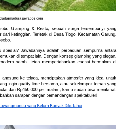
radarmadura.jawapos.com
sobo Glamping & Resto, sebuah surga tersembunyi yang 
ri ketinggian. Terletak di Desa Tlogo, Kecamatan Garung, 
osobo.
spesial? Jawabannya adalah perpaduan sempurna antara 
temukan di tempat lain. Dengan konsep glamping yang elegan, 
modern sambil tetap mempertahankan esensi bermalam di 
angsung ke telaga, menciptakan atmosfer yang ideal untuk 
ang ingin quality time bersama, atau sekelompok teman yang 
 mulai dari Rp450.000 per malam, kamu sudah bisa menikmati 
dan bahkan sarapan dengan pemandangan spektakuler!
tawangmangu yang Belum Banyak Diketahui