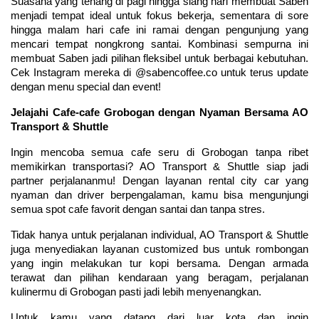
Suasana yang tenang di pagi hingga siang hari membuat Saben 
menjadi tempat ideal untuk fokus bekerja, sementara di sore 
hingga malam hari cafe ini ramai dengan pengunjung yang 
mencari tempat nongkrong santai. Kombinasi sempurna ini 
membuat Saben jadi pilihan fleksibel untuk berbagai kebutuhan. 
Cek Instagram mereka di @sabencoffee.co untuk terus update 
dengan menu special dan event!
Jelajahi Cafe-cafe Grobogan dengan Nyaman Bersama AO 
Transport & Shuttle
Ingin mencoba semua cafe seru di Grobogan tanpa ribet 
memikirkan transportasi? AO Transport & Shuttle siap jadi 
partner perjalananmu! Dengan layanan rental city car yang 
nyaman dan driver berpengalaman, kamu bisa mengunjungi 
semua spot cafe favorit dengan santai dan tanpa stres.
Tidak hanya untuk perjalanan individual, AO Transport & Shuttle 
juga menyediakan layanan customized bus untuk rombongan 
yang ingin melakukan tur kopi bersama. Dengan armada 
terawat dan pilihan kendaraan yang beragam, perjalanan 
kulinermu di Grobogan pasti jadi lebih menyenangkan.
Untuk kamu yang datang dari luar kota dan ingin 