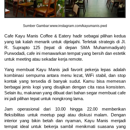
Sumber Gambar:www.instagram.com/kayumanis.pwd
Cafe Kayu Manis Coffee & Eatery hadir sebagai pilihan kedua 
yang tak kalah menarik untuk dijelajahi. Terletak strategis di Jl. 
R. Suprapto 125 (tepat di depan SMA Muhammadiyah) 
Purwodadi, cafe ini menawarkan tempat yang bersih dan estetik 
untuk meeting atau sekadar kerja remote.
Yang membuat Kayu Manis jadi favorit pekerja lepas adalah 
kombinasi sempurna antara menu lezat, WiFi stabil, dan stop 
kontak yang tersedia di banyak sudut. Kamu bisa memesan 
berbagai jenis kopi yang disajikan dengan cita rasa konsisten. 
Selain itu, makanan yang dibuat dari bahan segar membuat cafe 
ini jadi pilihan tepat untuk nongkrong lama.
Jam operasional dari 10.00 hingga 22.00 memberikan 
fleksibilitas untuk meetup pagi atau diskusi malam. Dengan 
interior yang bikin betah dan nyaman, Kayu Manis menjadi 
tempat ideal untuk bekerja sambil menikmati suasana yang 