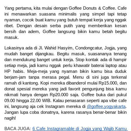
Yang pertama, kita mulai dengan Goffee Donuts & Coffee. Cafe 
ini menawarkan suasana minimalis yang simpel tapi tetap 
nyaman, cocok buat kamu yang butuh tempat kerja yang nggak 
ribet. Dengan desain serba putih yang memberikan kesan 
bersih dan adem, Goffee langsung bikin kamu betah begitu 
masuk.
Lokasinya ada di Jl. Wahid Hasyim, Condongcatur, Jogja, yang 
mudah banget dijangkau. Begitu masuk, suasananya tenang 
dan mendukung banget untuk kerja. Stop kontak ada di hampir 
setiap meja, jadi kamu nggak perlu khawatir baterai laptop atau 
HP habis. Meja-meja yang nyaman bikin kamu bisa duduk 
berjam-jam tanpa merasa pegal. Menu di sini juga terkenal 
ramah di kantong. Kopi mereka dibanderol mulai Rp15.000, dan 
donat spesial mereka yang jadi favorit pengunjung bisa kamu 
nikmati hanya dengan Rp20.000 saja. Goffee buka dari pukul 
09.00 hingga 22.00 WIB. Kalau penasaran seperti apa vibe cafe 
ini, langsung aja cek Instagram mereka di 
@goffee.yogyakarta
. 
Jangan lupa coba donatnya, karena rasanya benar-benar bikin 
nagih!
BACA JUGA: 
6 Cafe Instagramable di Jogja yang Wajib Kamu 