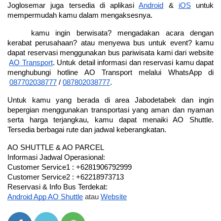
Joglosemar juga tersedia di aplikasi
Android
 &
iOS
 untuk 
mempermudah kamu dalam mengaksesnya.
kamu ingin berwisata? mengadakan acara dengan 
kerabat perusahaan? atau menyewa bus untuk event? kamu 
dapat reservasi menggunakan bus pariwisata kami dari website
AO Transport
. Untuk detail informasi dan reservasi kamu dapat 
menghubungi hotline AO Transport melalui WhatsApp di
087702038777
 /
087802038777
.
Untuk kamu yang berada di area Jabodetabek dan ingin 
bepergian menggunakan transportasi yang aman dan nyaman 
serta harga terjangkau, kamu dapat menaiki AO Shuttle. 
Tersedia berbagai rute dan jadwal keberangkatan.
AO SHUTTLE & AO PARCEL
Informasi Jadwal Operasional: 
Customer Service1 : +6281906792999
Customer Service2 : +62218973713
Reservasi & Info Bus Terdekat: 
Android App AO Shuttle
atau
Website