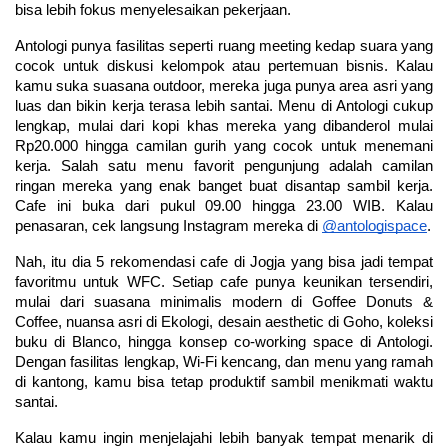
bisa lebih fokus menyelesaikan pekerjaan.
Antologi punya fasilitas seperti ruang meeting kedap suara yang 
cocok untuk diskusi kelompok atau pertemuan bisnis. Kalau 
kamu suka suasana outdoor, mereka juga punya area asri yang 
luas dan bikin kerja terasa lebih santai. Menu di Antologi cukup 
lengkap, mulai dari kopi khas mereka yang dibanderol mulai 
Rp20.000 hingga camilan gurih yang cocok untuk menemani 
kerja. Salah satu menu favorit pengunjung adalah camilan 
ringan mereka yang enak banget buat disantap sambil kerja. 
Cafe ini buka dari pukul 09.00 hingga 23.00 WIB. Kalau 
penasaran, cek langsung Instagram mereka di 
@antologispace
.
Nah, itu dia 5 rekomendasi cafe di Jogja yang bisa jadi tempat 
favoritmu untuk WFC. Setiap cafe punya keunikan tersendiri, 
mulai dari suasana minimalis modern di Goffee Donuts & 
Coffee, nuansa asri di Ekologi, desain aesthetic di Goho, koleksi 
buku di Blanco, hingga konsep co-working space di Antologi. 
Dengan fasilitas lengkap, Wi-Fi kencang, dan menu yang ramah 
di kantong, kamu bisa tetap produktif sambil menikmati waktu 
santai.
Kalau kamu ingin menjelajahi lebih banyak tempat menarik di 