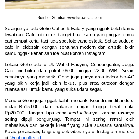
Sumber Gambar: www.luruwisata.com
Selanjutnya, ada Goho Coffee & Eatery yang nggak boleh kamu 
lewatkan
.
 Cafe ini cocok banget buat kamu yang nggak cuma 
cari tempat kerja, tapi juga spot foto yang estetik. Setiap sudut di 
cafe ini didesain dengan sentuhan modern dan artistik, bikin 
kamu nggak kehabisan ide buat konten Instagram.
Lokasi Goho ada di Jl. Wahid Hasyim, Condongcatur, Jogja. 
Cafe ini buka dari pukul 09.00 hingga 22.00 WIB. Selain 
desainnya yang menarik, Goho juga punya area indoor ber-AC 
yang bikin kerja jadi lebih fokus, plus area outdoor dengan 
nuansa asri untuk kamu yang suka udara segar.
Menu di Goho juga nggak kalah menarik. Kopi di sini dibanderol 
mulai Rp15.000, dan makanan ringan hingga berat mulai 
Rp20.000. Jangan lupa coba 
iced latte
-nya, karena rasanya 
sering dipuji pengunjung. Tempat ini sering ramai oleh 
mahasiswa dan pekerja kreatif yang suka suasana santainya. 
Kalau penasaran, langsung cek vibes-nya di Instagram mereka 
di 
@gohocoffee.id
.