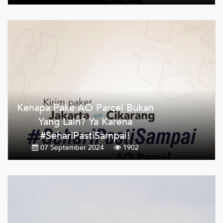
Kenapa Pake AO Parcel Bukan
Yang Lain? Ya Karena
#SehariPastiSampai!
07 September 2024
1902