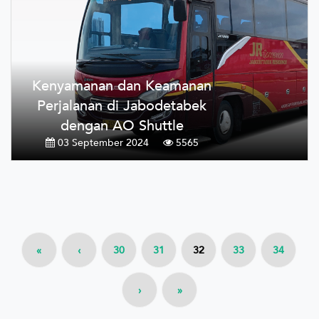
Kenyamanan dan Keamanan
Perjalanan di Jabodetabek
dengan AO Shuttle
03 September 2024
5565
«
‹
30
31
32
33
34
›
»